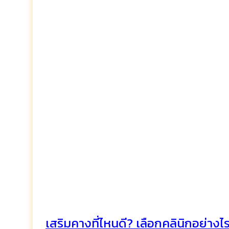
เสริมคางที่ไหนดี? เลือกคลินิกอย่าง