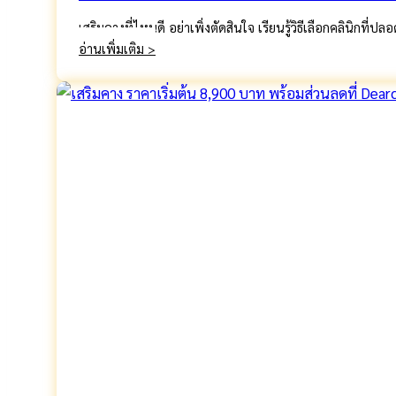
เสริมคางที่ไหนดี อย่าเพิ่งตัดสินใจ เรียนรู้วิธีเลือกคลินิก
เสริม
อ่านเพิ่มเติม >
คาง
ที่ไหน
ดี?
เลือก
คลินิก
อย่างไร
ให้
ปลอดภัย
ได้
ทรง
สวย
เป๊ะ